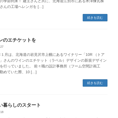
の季節到来！ 建主さんと共に、北海道江別市にある米澤煉瓦株
さんの工場へレンガを […]
続きを読む
ンのエチケットを
-27
4年１月は、北海道の岩見沢市上幌にあるワイナリー「10R （トア
」さんのワインのエチケット（ラベル）デザインの新規デザイン
を行っていました。 前々職の設計事務所（フーム空間計画工
勤めていた際、10 […]
続きを読む
い暮らしのスタート
-18