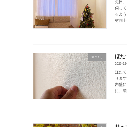
先日、
伺って
るよう
材同士
ほた
家づくり
2023-12
ほたて
ります
内壁に
に、製
サッ