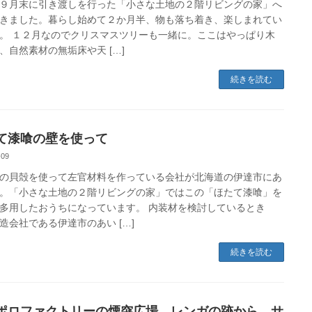
９月末に引き渡しを行った「小さな土地の２階リビングの家」へ
きました。暮らし始めて２か月半、物も落ち着き、楽しまれてい
。 １２月なのでクリスマスツリーも一緒に。ここはやっぱり木
、自然素材の無垢床や天 […]
続きを読む
て漆喰の壁を使って
-09
の貝殻を使って左官材料を作っている会社が北海道の伊達市にあ
。「小さな土地の２階リビングの家」ではこの「ほたて漆喰」を
多用したおうちになっています。 内装材を検討しているとき
造会社である伊達市のあい […]
続きを読む
ポロファクトリーの煙突広場 レンガの跡から サ