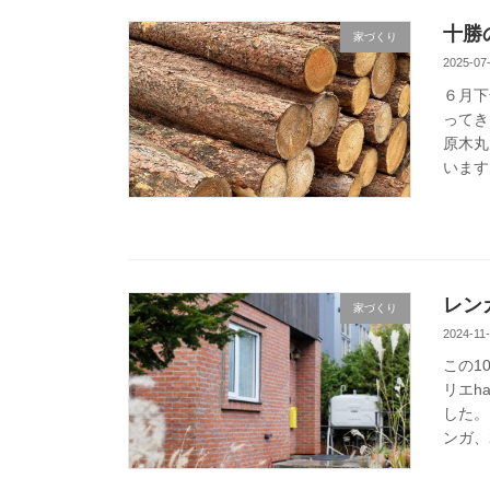
十勝
家づくり
2025-07
６月下
ってき
原木丸
います
レン
家づくり
2024-11
この1
リエh
した。
ンガ、2