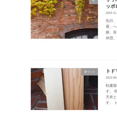
冬
ッポ
2023-11
先日、
展」へ
娘、良
休憩。
トド
家づくり
2023-08
杜建築
す。 
天井と
す。 