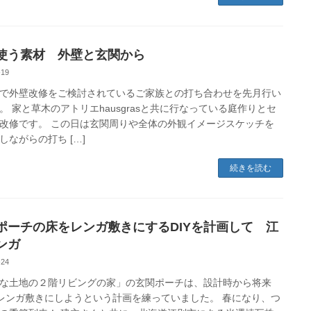
使う素材 外壁と玄関から
-19
で外壁改修をご検討されているご家族との打ち合わせを先月行い
。 家と草木のアトリエhausgrasと共に行なっている庭作りとセ
改修です。 この日は玄関周りや全体の外観イメージスケッチを
しながらの打ち […]
続きを読む
ポーチの床をレンガ敷きにするDIYを計画して 江
ンガ
-24
な土地の２階リビングの家」の玄関ポーチは、設計時から将来
でレンガ敷きにしようという計画を練っていました。 春になり、つ