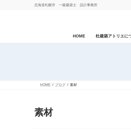
コ
ナ
北海道札幌市 一級建築士 設計事務所
ン
ビ
テ
ゲ
ン
ー
ツ
シ
へ
ョ
HOME
杜建築アトリエに
ス
ン
キ
に
ッ
移
プ
動
HOME
ブログ
素材
素材