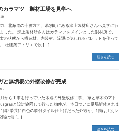
のカラマツ 製材工場を見学へ
-19
旬、北海道の十勝方面、幕別町にある瀬上製材所さんへ見学に行
ました。 瀬上製材所さんはカラマツをメインとした製材所で、
太の状態から構造材、内装材、流通に使われるパレットを作って
。 杜建築アトリエで設 […]
続きを読む
ガと無垢板の外壁改修が完成
-05
0月から工事を行っていた木造の外壁改修工事。 家と草木のアト
ausgrasと設計協同して行った物件が、本日ついに足場解体されま
 1階2階共に白色の吹付タイル仕上げだった外観が、1階は江別レ
階は無 […]
続きを読む