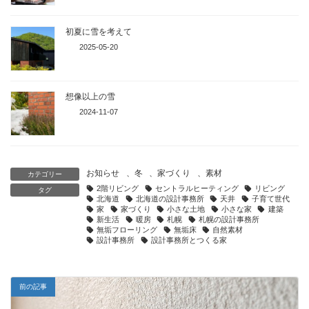
初夏に雪を考えて
2025-05-20
想像以上の雪
2024-11-07
お知らせ
、
冬
、
家づくり
、
素材
カテゴリー
2階リビング
セントラルヒーティング
リビング
タグ
北海道
北海道の設計事務所
天井
子育て世代
家
家づくり
小さな土地
小さな家
建築
新生活
暖房
札幌
札幌の設計事務所
無垢フローリング
無垢床
自然素材
設計事務所
設計事務所とつくる家
前の記事