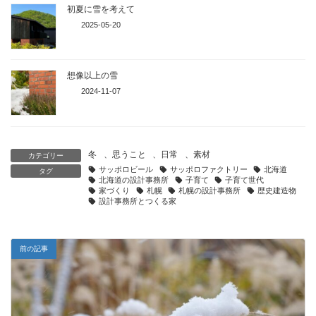
初夏に雪を考えて
2025-05-20
想像以上の雪
2024-11-07
冬
、
思うこと
、
日常
、
素材
カテゴリー
サッポロビール
サッポロファクトリー
北海道
タグ
北海道の設計事務所
子育て
子育て世代
家づくり
札幌
札幌の設計事務所
歴史建造物
設計事務所とつくる家
前の記事