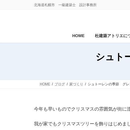
コ
ナ
北海道札幌市 一級建築士 設計事務所
ン
ビ
テ
ゲ
ン
ー
ツ
シ
へ
ョ
HOME
杜建築アトリエに
ス
ン
キ
に
ッ
移
シュト
プ
動
HOME
ブログ
家づくり
シュトーレンの季節 グレ
今年も早いものでクリスマスの雰囲気が街に
我が家でもクリスマスツリーを飾りはじめま