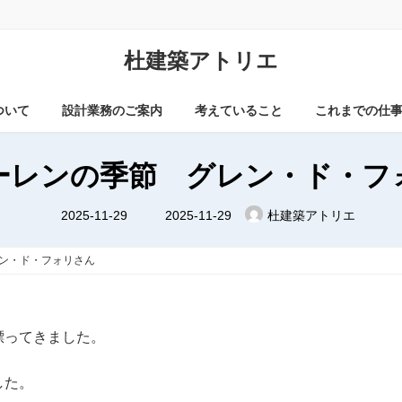
杜建築アトリエ
ついて
設計業務のご案内
考えていること
これまでの仕
ーレンの季節 グレン・ド・フ
最
2025-11-29
2025-11-29
杜建築アトリエ
終
更
新
日
ン・ド・フォリさん
時
:
漂ってきました。
した。