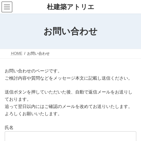
コ
ナ
杜建築アトリエ
ン
ビ
テ
ゲ
ン
ー
ツ
シ
お問い合わせ
へ
ョ
ス
ン
キ
に
ッ
移
プ
動
HOME
お問い合わせ
お問い合わせのページです。
ご検討内容や質問などをメッセージ本文に記載し送信ください。
送信ボタンを押していただいた後、自動で返信メールをお送りし
ております。
追って翌日以内にはご確認のメールを改めてお送りいたします。
よろしくお願いいたします。
氏名