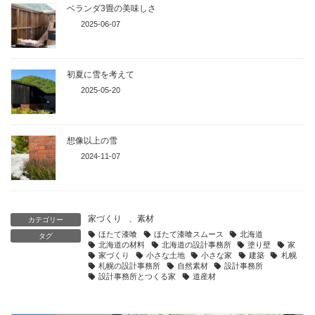
ベランダ3畳の美味しさ
2025-06-07
初夏に雪を考えて
2025-05-20
想像以上の雪
2024-11-07
家づくり
、
素材
カテゴリー
ほたて漆喰
ほたて漆喰スムース
北海道
タグ
北海道の材料
北海道の設計事務所
塗り壁
家
家づくり
小さな土地
小さな家
建築
札幌
札幌の設計事務所
自然素材
設計事務所
設計事務所とつくる家
道産材