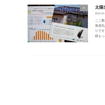
太陽
冬
2024-01
ここ数
海道札
りです
積もっ