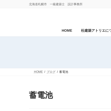
コ
ナ
北海道札幌市 一級建築士 設計事務所
ン
ビ
テ
ゲ
ン
ー
ツ
シ
へ
ョ
HOME
杜建築アトリエに
ス
ン
キ
に
ッ
移
プ
動
HOME
ブログ
蓄電池
蓄電池