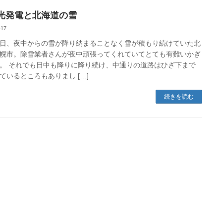
光発電と北海道の雪
-17
日、夜中からの雪が降り納まることなく雪が積もり続けていた北
幌市。除雪業者さんが夜中頑張ってくれていてとても有難いかぎ
。 それでも日中も降りに降り続け、中通りの道路はひざ下まで
ているところもありまし […]
続きを読む