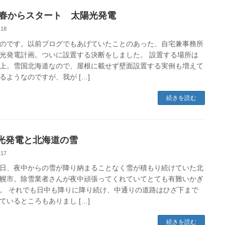
24春からスタート 太陽光発電
-18
のです。以前ブログでもあげていたことのあった、自宅兼事務所
光発電計画。ついに設置する決断をしました。 設置する場所は
上。雪国北海道なので、屋根に載せず壁面設置する実例も増えて
るようなのですが、我が […]
続きを読む
光発電と北海道の雪
-17
日、夜中からの雪が降り納まることなく雪が積もり続けていた北
幌市。除雪業者さんが夜中頑張ってくれていてとても有難いかぎ
。 それでも日中も降りに降り続け、中通りの道路はひざ下まで
ているところもありまし […]
続きを読む