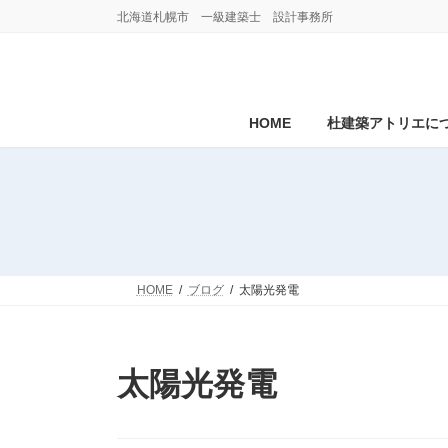
コ
ナ
北海道札幌市 一級建築士 設計事務所
ン
ビ
テ
ゲ
ン
ー
ツ
シ
へ
ョ
HOME
杜建築アトリエに
ス
ン
キ
に
ッ
移
プ
動
HOME
ブログ
太陽光発電
太陽光発電