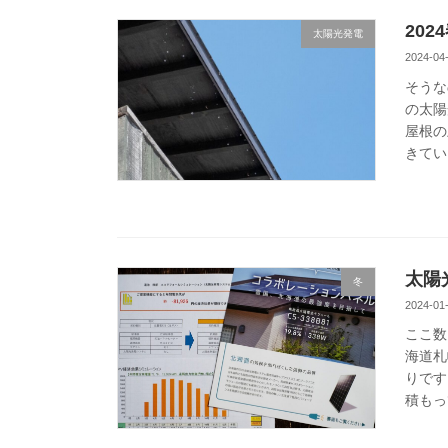
20
太陽光発電
2024-04
そうな
の太陽
屋根の
きてい
太陽
冬
2024-01
ここ数
海道札
りです
積もっ