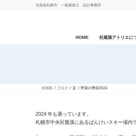
コ
ナ
北海道札幌市 一級建築士 設計事務所
ン
ビ
テ
ゲ
ン
ー
ツ
シ
へ
ョ
HOME
杜建築アトリエに
ス
ン
キ
に
ッ
移
プ
動
HOME
ブログ
夏
野菜の季節2024
2024 年も通っています。
札幌市中央区盤溪にあるばんけいスキー場内