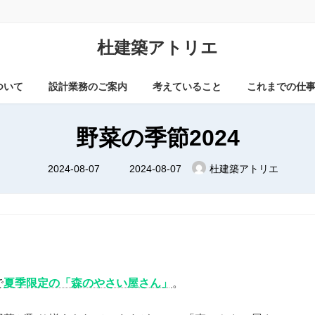
杜建築アトリエ
ついて
設計業務のご案内
考えていること
これまでの仕
野菜の季節2024
最
2024-08-07
2024-08-07
杜建築アトリエ
終
更
新
日
時
:
で
夏季限定の「森のやさい屋さん」
。