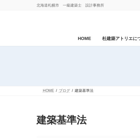
コ
ナ
北海道札幌市 一級建築士 設計事務所
ン
ビ
テ
ゲ
ン
ー
ツ
シ
へ
ョ
HOME
杜建築アトリエに
ス
ン
キ
に
ッ
移
プ
動
HOME
ブログ
建築基準法
建築基準法