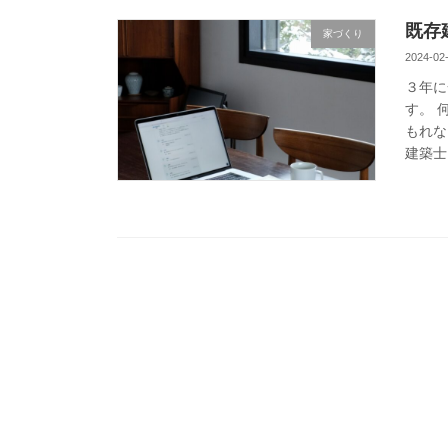
既存
家づくり
2024-02
３年に
す。 
もれな
建築士