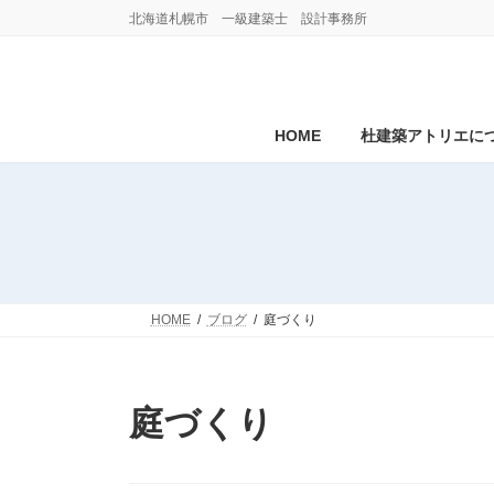
コ
ナ
北海道札幌市 一級建築士 設計事務所
ン
ビ
テ
ゲ
ン
ー
ツ
シ
へ
ョ
HOME
杜建築アトリエに
ス
ン
キ
に
ッ
移
プ
動
HOME
ブログ
庭づくり
庭づくり