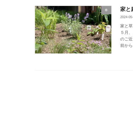
家と
春
2024-05
家と草
５月、
のご近
前から