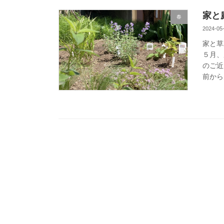
家と
春
2024-05
家と草
５月、
のご近
前から