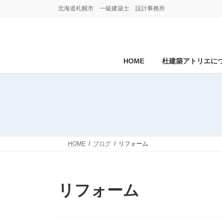
コ
ナ
北海道札幌市 一級建築士 設計事務所
ン
ビ
テ
ゲ
ン
ー
ツ
シ
へ
ョ
HOME
杜建築アトリエに
ス
ン
キ
に
ッ
移
プ
動
HOME
ブログ
リフォーム
リフォーム