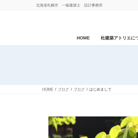
コ
ナ
北海道札幌市 一級建築士 設計事務所
ン
ビ
テ
ゲ
ン
ー
ツ
シ
へ
ョ
HOME
杜建築アトリエに
ス
ン
キ
に
ッ
移
プ
動
HOME
ブログ
ブログ
はじめまして