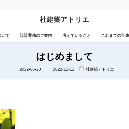
杜建築アトリエ
ついて
設計業務のご案内
考えていること
これまでの仕
はじめまして
最
2022-06-23
2022-11-11
杜建築アトリエ
終
更
新
日
時
: