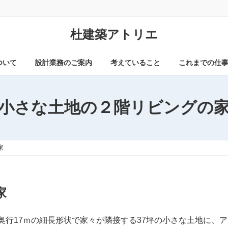
杜建築アトリエ
ついて
設計業務のご案内
考えていること
これまでの仕
小さな土地の２階リビングの
家
家
ｍ奥行17ｍの細長形状で家々が隣接する37坪の小さな土地に、