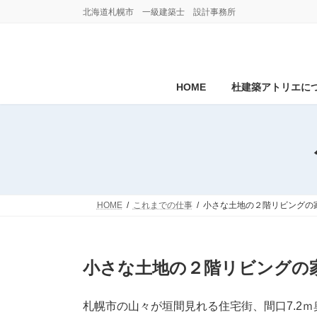
コ
ナ
北海道札幌市 一級建築士 設計事務所
ン
ビ
テ
ゲ
ン
ー
ツ
シ
へ
ョ
HOME
杜建築アトリエに
ス
ン
キ
に
ッ
移
プ
動
HOME
これまでの仕事
小さな土地の２階リビングの
小さな土地の２階リビングの
札幌市の山々が垣間見れる住宅街、間口7.2